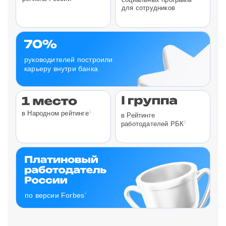
для сотрудников
руководителей построили
карьеру внутри банка
3
в Народном рейтинге
в Рейтинге
5
работодателей РБК
4
по версии Forbes