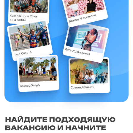
Летние Фестивали
Коворкинги в Сочи
и на Алтае
Лига Достижений
Лига Спорта
СовкомОтпуск
СовкомАктивити