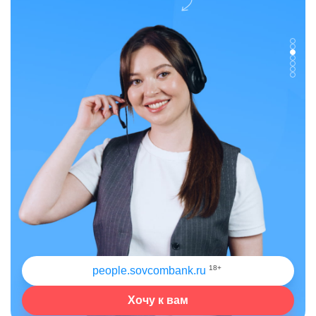
18+
people.sovcombank.ru
Хочу к вам