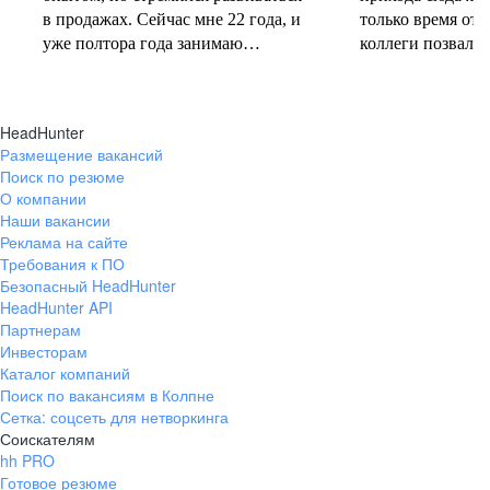
в продажах. Сейчас мне 22 года, и
только время от 
уже полтора года занимаю
коллеги позвали 
должность руководителя.
совместную проб
Постоянно учусь у более опытных
понеслась! В 202
коллег и получаю высшее
свои первые 10 
HeadHunter
образование. Молодежь сегодня
полумарафоне, с
Размещение вакансий
задаёт тренды и меняет рынок
участвую в массо
Поиск по резюме
труда, и горжусь тем, что являюсь
тёплое время год
О компании
частью этого процесса.
участвую в гоно
Наши вакансии
коньковым ходо
Реклама на сайте
секцию беговых 
Требования к ПО
Безопасный HeadHunter
коллегами. Спор
HeadHunter API
не только поддер
Партнерам
форме, но и сни
Инвесторам
после рабочих бу
Каталог компаний
Поиск по вакансиям в Колпне
Сетка: соцсеть для нетворкинга
Соискателям
hh PRO
Готовое резюме