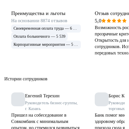
Преимущества и льготы
Отзыв сотрудн
5,0
На основании
8874
отзывов
Возможность рос
Своевременная оплата труда — 6 915
прозрачные крит
Оплата больничного — 5 539
Открытость для 
Корпоративные мероприятия — 5 339
сотрудников. Ис
передовых техно
применение и ра
инструментов. 
соцпрограммы дл
Истории сотрудников
Евгений Терехин
Борис Коз
Руководитель бизнес-группы,
Руководите
г. Казань
торговых о
Пришел на собеседование в
Банк помог мне 
Совкомбанк с минимальным
здоровому образу
опытом, но стремился развиваться
прихода сюда я 