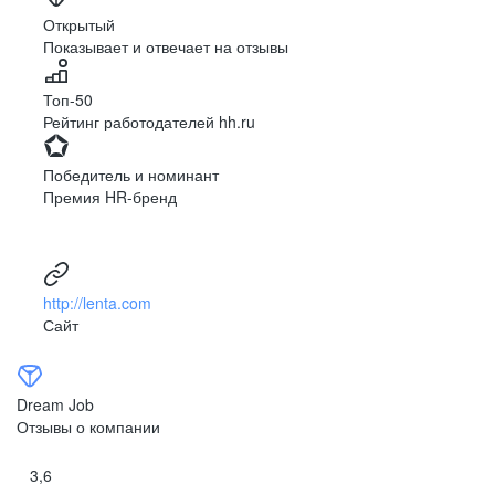
Ярославль
Луганск
Открытый
Показывает и отвечает на отзывы
Луцк
Севастополь
Симферополь
Сумы
Топ-50
Тернополь
Ужгород
Рейтинг работодателей hh.ru
Харьков
Херсон
Хмельницкий
Черкассы
Победитель и номинант
Черновцы
Чернигов
Премия HR-бренд
Ленинградская
Ханты-Мансийск
область
Тольятти
Дудинка
(Красноярский край)
http://lenta.com
Тура (Красноярский
Агинское
Сайт
край)
(Забайкальский АО)
Усть-Ордынский
Палана
Анадырь
Сочи
Dream Job
Норильск
Дзержинск
Отзывы о компании
(Нижегородская
область)
3,6
Арзамас
Саров