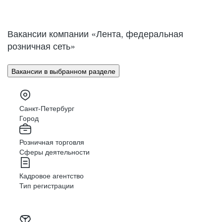
Нижний Новгород
Великий Новгород
Омск
Орел
Вакансии компании «Лента, федеральная
Оренбург
Пенза
розничная сеть»
Пермь
Петрозаводск
Псков
Ростов-на-Дону
Вакансии в выбранном разделе
Рязань
Самара
Саратов
Якутск
Южно-Сахалинск
Владикавказ
Санкт-Петербург
Смоленск
Ставрополь
Город
Тамбов
Казань
Розничная торговля
Тверь
Томск
Сферы деятельности
Кызыл
Тула
Тюмень
Ижевск
Кадровое агентство
Ульяновск
Уфа
Тип регистрации
Хабаровск
Абакан
Челябинск
Грозный
Чита
Чебоксары