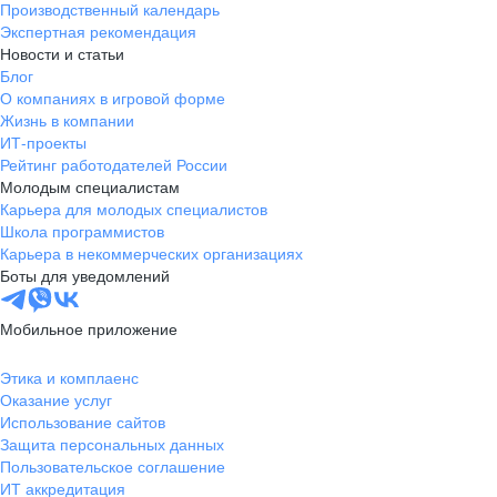
Производственный календарь
Новгородская
Боровичи
Экспертная рекомендация
область
Новости и статьи
Валдай
Малая Вишера
Блог
О компаниях в игровой форме
Окуловка
Пестово
Жизнь в компании
Сольцы
Старая Русса
ИТ-проекты
Холм
Чудово
Рейтинг работодателей России
Мурманская область
Апатиты
Молодым специалистам
Карьера для молодых специалистов
Гаджиево
Заозерск
Школа программистов
Заполярный
Кандалакша
Карьера в некоммерческих организациях
Кировск (Мурманская
Ковдор
Боты для уведомлений
область)
Кола
Мончегорск
Мобильное приложение
Оленегорск
Островной
Полярные Зори
Полярный
Этика и комплаенс
Оказание услуг
Североморск
Снежногорск
Использование сайтов
Республика Карелия
Беломорск
Защита персональных данных
Кемь
Кондопога
Пользовательское соглашение
ИТ аккредитация
Костомукша
Лахденпохья