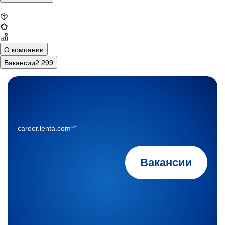
·
О компании
Вакансии
2 299
16+
career.lenta.com
Вакансии