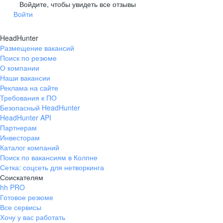
Гусев
Зеленоградск
Войдите, чтобы увидеть все отзывы
Войти
Краснознаменск
Ладушкин
(Калининградская
область)
HeadHunter
Мамоново
Неман
Размещение вакансий
Нестеров
Озерск
Поиск по резюме
(Калининградская
О компании
область)
Наши вакансии
Пионерский
Полесск
Реклама на сайте
Требования к ПО
Правдинск
Светлогорск
(Калининградская
Безопасный HeadHunter
область)
HeadHunter API
Светлый
Славск
Партнерам
Инвесторам
Советск
Черняховск
Каталог компаний
(Калининградская
область)
Поиск по вакансиям в Колпне
Сетка: соцсеть для нетворкинга
Республика Коми
Воркута
Соискателям
Вуктыл
Емва
hh PRO
Инта
Микунь
Готовое резюме
Все сервисы
Печора
Сосногорск
Хочу у вас работать
Усинск
Ухта