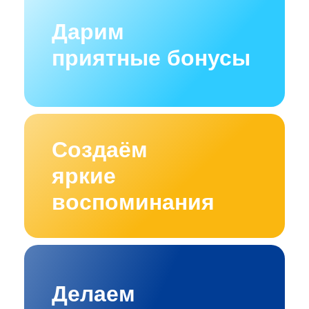
Дарим
приятные бонусы
Создаём
яркие
воспоминания
Делаем