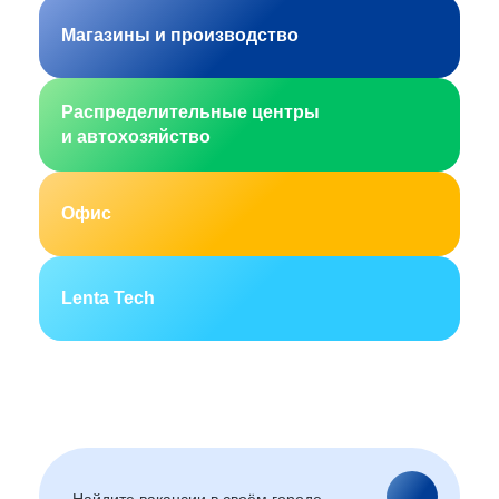
Магазины и производство
Распределительные центры
и автохозяйство
Офис
Lenta Tech
Москва
Санкт-Петербург
Екатеринбург
Новосибирск
Горно-Алтайск
Барнаул
Благовещенск
Архангельск
(Амурская область)
Астрахань
Белгород