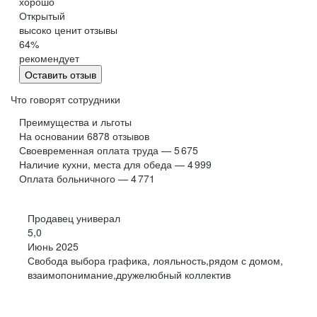
хорошо
Обнинск
Салехард
Открытый
высоко ценит отзывы
Буркина Фасо
Минск
64
%
Гомель
Могилев
рекомендует
Витебск
Гродно
Оставить отзыв
Брест
Архангельская
область
Что говорят сотрудники
Каргополь
Коряжма
Преимущества и льготы
Котлас
Мезень
На основании
6878
отзывов
Своевременная оплата труда — 5 675
Мирный
Новодвинск
(Архангельская
Наличие кухни, места для обеда — 4 999
область)
Оплата больничного — 4 771
Няндома
Онега
Северодвинск
Сольвычегодск
Продавец универал
Шенкурск
Калининградская
5,0
область
Июнь 2025
Багратионовск
Балтийск
Свобода выбора графика, лояльность,рядом с домом,
взаимопонимание,дружелюбный коллектив
Гвардейск
Гурьевск
(Калининградская
область)