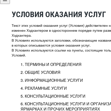
УСЛОВИЯ ОКАЗАНИЯ УСЛУГ
Текст этих условий оказания услуг (Условия) действителен
изменен Хэдхантером в одностороннем порядке путем раз
Хэдхантера.
В Условиях используются заголовки, обозначающие название
в которых описываются условия оказания услуг.
В Условиях используются ссылки на пункты, состоящие тольк
Условий.
1. ТЕРМИНЫ И ОПРЕДЕЛЕНИЯ
2. ОБЩИЕ УСЛОВИЯ
3. ИНФОРМАЦИОННЫЕ УСЛУГИ
1.1. Хэдхантер, или
Хэдхантер, ООО «Хэдх
4. РЕКЛАМНЫЕ УСЛУГИ
HeadHunter, или
г. Москва, внутригор
2.1. Типы и статусы регистрации
5. КОНСУЛЬТАЦИОННЫЕ УСЛУГИ
Исполнитель
Тверской,
2-я
Брестска
Типы регистрации
3.1. Предоставление доступа к базе данн
2.2. Активация услуг
6. КОНСУЛЬТАЦИОННЫЕ УСЛУГИ И ОРГАНИЗ
о трудоустройстве с возможностью просмо
Описание и активация
ЯРМАРКАХ И ПРОЧИХ МЕРОПРИЯТИЯХ
Хэдхантер — администра
2.1.1. Заказчику может быть присвоен один
4.0. Общие условия оказания рекламных ус