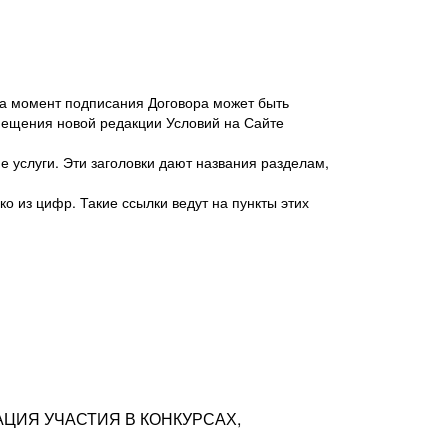
 на момент подписания Договора может быть
мещения новой редакции Условий на Сайте
 услуги. Эти заголовки дают названия разделам,
о из цифр. Такие ссылки ведут на пункты этих
антер», ИНН 7718620740, адрес: 125047,
одская территория Муниципальный округ
я улица, дом 48, помещ. 25
ых резюме с предложениями Соискателей
АЦИЯ УЧАСТИЯ В КОНКУРСАХ,
тра контактной информации Соискателя
тор сайтов: hh.ru, talantix.ru и других
 из Типов регистраций.
луг