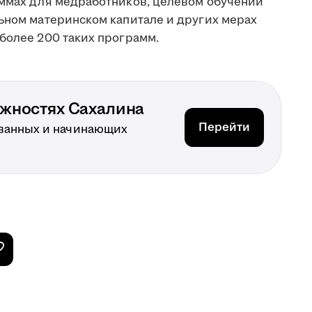
аммах для медработников, целевом обучении
льном материнском капитале и других мерах
более 200 таких программ.
ожностях Сахалина
Перейти
ванных и начинающих