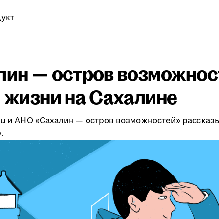
укт
алин — остров возможнос
и жизни на Сахалине
.ru и АНО «Сахалин — остров возможностей» рассказ
.