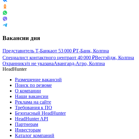
Вакансии дня
Представитель Т-Банка
от
53 000
₽
Т-Банк, Колпна
Специалист контактного центра
от
40 000
₽
Вестэйдж, Колпна
Охранник
з/п не указана
Авангард-Агро, Колпна
HeadHunter
Размещение вакансий
Поиск по резюме
О компании
Наши вакансии
Реклама на сайте
Требования к ПО
Безопасный HeadHunter
HeadHunter API
Партнерам
Инвесторам
Каталог компаний