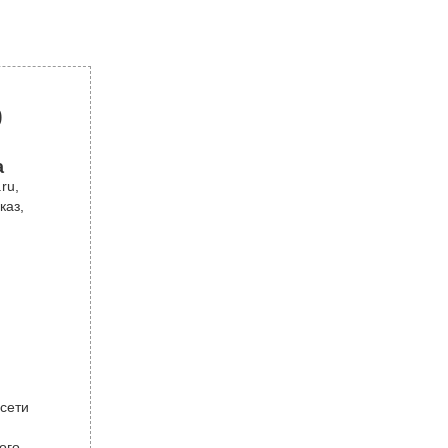
р
а
ru,
каз,
 сети
ого