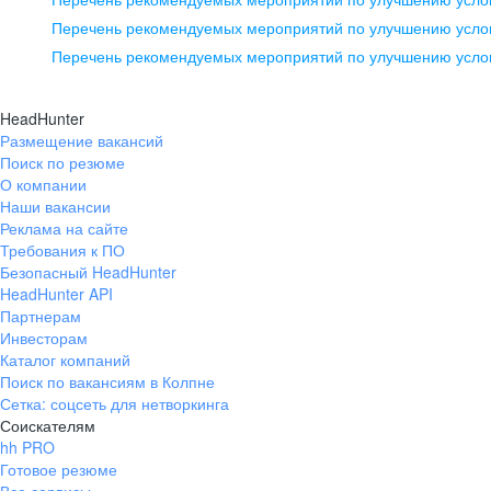
pr@ural.hh.ru
Перечень рекомендуемых мероприятий по улучшению услов
Перечень рекомендуемых мероприятий по улучшению усло
Новосибирск
ул. Большевистская, д. 35,
HeadHunter
помещение 21
Размещение вакансий
Поиск по резюме
+7 383 207-94-64
О компании
pr@nsk.hh.ru
Наши вакансии
Реклама на сайте
Требования к ПО
Безопасный HeadHunter
HeadHunter API
Партнерам
Инвесторам
Каталог компаний
Поиск по вакансиям в Колпне
Сетка: соцсеть для нетворкинга
Соискателям
hh PRO
Готовое резюме