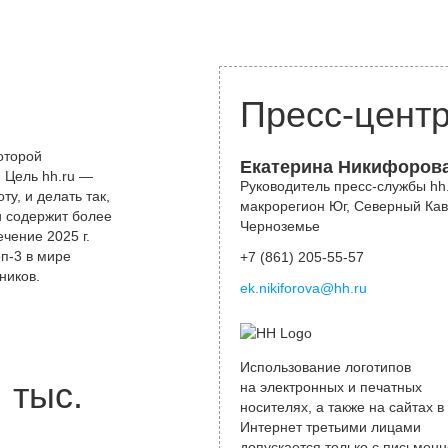
Пресс-цент
оторой
Екатерина Никифоров
 Цель hh.ru —
Руководитель пресс-службы hh.
у, и делать так,
макрорегион Юг, Северный Кав
и содержит более
Черноземье
чение 2025 г.
оп-3 в мире
+7 (861) 205-55-57
ников.
ek.nikiforova@hh.ru
Использование логотипов
тыс.
на электронных и печатных
носителях, а также на сайтах в
Интернет третьими лицами
допускается только с письменн