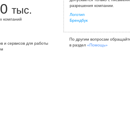
0
разрешения компании.
тыс.
Логотип
х компаний
Брендбук
+
По другим вопросам обращайт
в и сервисов для работы
в раздел
«Помощь»
ом
Санкт-Петербург
Я
ул. Жуковского, д. 19, особняк
ул