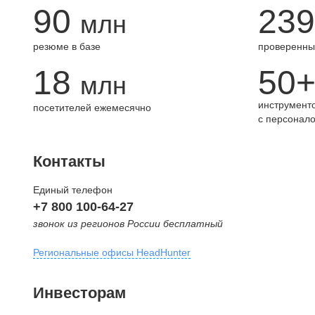
90
239
млн
резюме в базе
проверенны
18
50
млн
инструменто
посетителей ежемесячно
с персонал
Контакты
Единый телефон
+7 800 100-64-27
звонок из регионов России бесплатный
Региональные офисы HeadHunter
Москва
Инвесторам
внутригородская территория